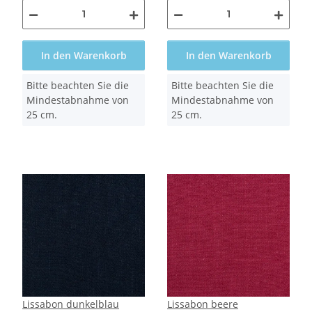
In den Warenkorb
In den Warenkorb
x
x
Bitte beachten Sie die
Bitte beachten Sie die
Mindestabnahme von
Mindestabnahme von
25 cm.
25 cm.
Lissabon dunkelblau
Lissabon beere