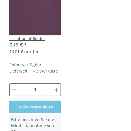
Lissabon altflieder
0,16 €
*
16,01 € pro 1 m
Sofort verfügbar
Lieferzeit: 1 - 3 Werktage
In den Warenkorb
x
Bitte beachten Sie die
Mindestabnahme von