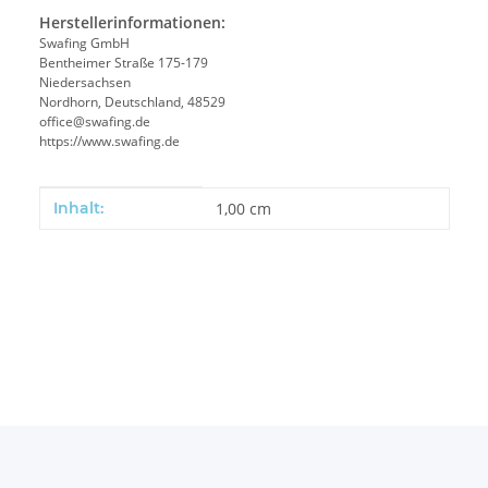
Herstellerinformationen:
Swafing GmbH
Bentheimer Straße 175-179
Niedersachsen
Nordhorn, Deutschland, 48529
office@swafing.de
https://www.swafing.de
Produkteigenschaft
Wert
Inhalt:
1,00 cm