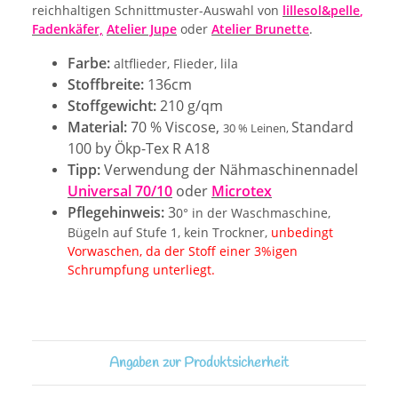
reichhaltigen Schnittmuster-Auswahl von
lillesol&pelle
,
Fadenkäfer,
Atelier Jupe
oder
Atelier Brunette
.
Farbe:
altflieder, Flieder, lila
Stoffbreite:
136cm
Stoffgewicht:
210 g/qm
Material:
70 % Viscose,
Standard
30 % Leinen,
100 by Ökp-Tex R A18
Tipp:
Verwendung der Nähmaschinennadel
Universal 70/10
oder
Microtex
Pflegehinweis:
3
0° in der Waschmaschine,
Bügeln auf Stufe 1, kein Trockner,
unbedingt
Vorwaschen, da der Stoff einer 3%igen
Schrumpfung unterliegt.
Angaben zur Produktsicherheit