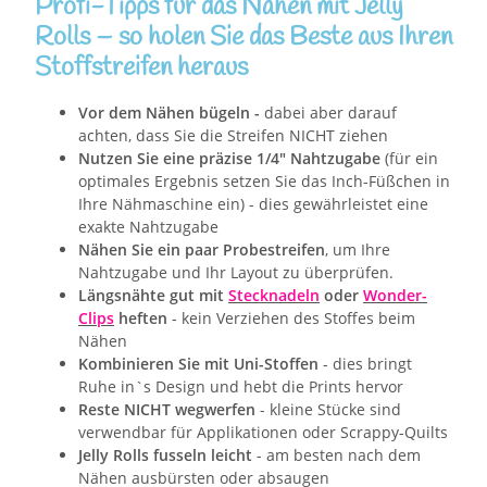
Profi-Tipps für das Nähen mit Jelly
Rolls – so holen Sie das Beste aus Ihren
Stoffstreifen heraus
Vor dem Nähen bügeln -
dabei aber darauf
achten, dass Sie die Streifen NICHT ziehen
Nutzen Sie eine präzise 1/4" Nahtzugabe
(für ein
optimales Ergebnis setzen Sie das Inch-Füßchen in
Ihre Nähmaschine ein) - dies gewährleistet eine
exakte Nahtzugabe
Nähen Sie ein paar Probestreifen
, um Ihre
Nahtzugabe und Ihr Layout zu überprüfen.
Längsnähte gut mit
Stecknadeln
oder
Wonder-
Clips
heften
- kein Verziehen des Stoffes beim
Nähen
Kombinieren Sie mit Uni-Stoffen
- dies bringt
Ruhe in`s Design und hebt die Prints hervor
Reste NICHT wegwerfen
- kleine Stücke sind
verwendbar für Applikationen oder Scrappy-Quilts
Jelly Rolls fusseln leicht
- am besten nach dem
Nähen ausbürsten oder absaugen