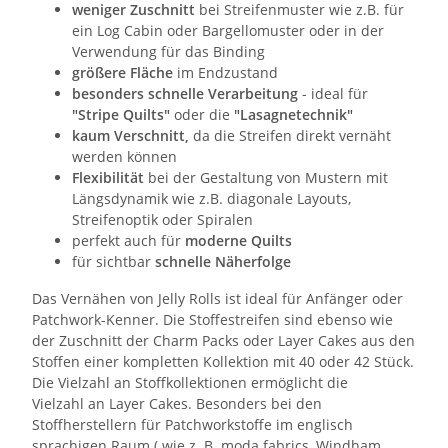
weniger Zuschnitt
bei Streifenmuster wie z.B. für
ein Log Cabin oder Bargellomuster oder in der
Verwendung für das Binding
größere Fläche
im Endzustand
besonders schnelle Verarbeitung
- ideal für
"Stripe Quilts"
oder die
"Lasagnetechnik"
kaum Verschnitt,
da die Streifen direkt vernäht
werden können
Flexibilität
bei der Gestaltung von Mustern mit
Längsdynamik wie z.B. diagonale Layouts,
Streifenoptik oder Spiralen
perfekt auch für
moderne Quilts
für sichtbar
schnelle Näherfolge
Das Vernähen von Jelly Rolls ist ideal für Anfänger oder
Patchwork-Kenner. Die Stoffestreifen sind ebenso wie
der Zuschnitt der Charm Packs oder Layer Cakes aus den
Stoffen einer kompletten Kollektion mit 40 oder 42 Stück.
Die Vielzahl an Stoffkollektionen ermöglicht die
Vielzahl an Layer Cakes. Besonders bei den
Stoffherstellern für Patchworkstoffe im englisch
sprachigen Raum ( wie z. B. moda fabrics, Windham