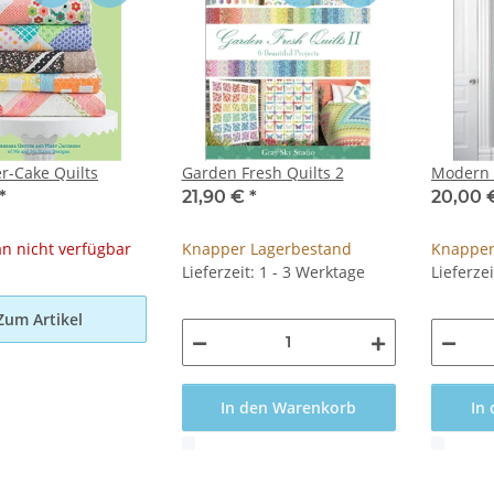
r-Cake Quilts
Garden Fresh Quilts 2
Modern 
*
21,90 €
*
20,00
 nicht verfügbar
Knapper Lagerbestand
Knapper
Lieferzeit: 1 - 3 Werktage
Lieferze
Zum Artikel
In den Warenkorb
In
x
x