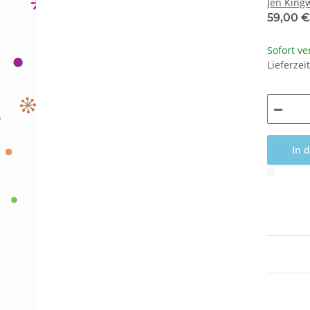
Jen Kingw
59,00 
Sofort ve
Lieferzei
In 
x