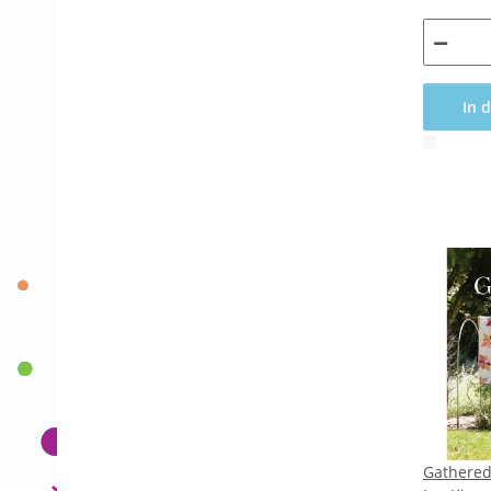
In 
x
Gathered