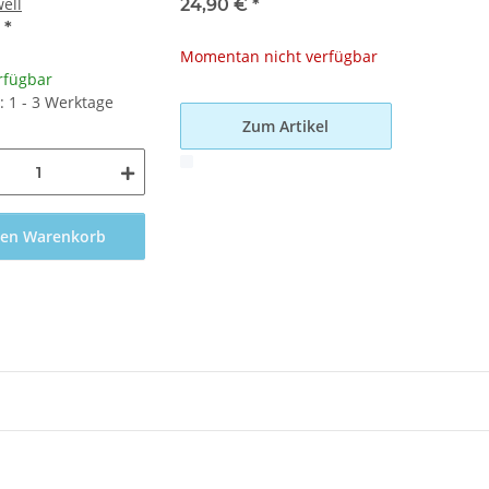
ell
24,90 €
*
€
*
Momentan nicht verfügbar
rfügbar
t: 1 - 3 Werktage
Zum Artikel
x
den Warenkorb