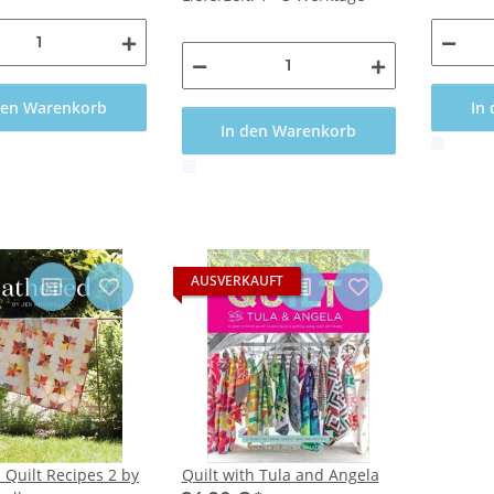
den Warenkorb
In
In den Warenkorb
x
x
AUSVERKAUFT
 Quilt Recipes 2 by
Quilt with Tula and Angela