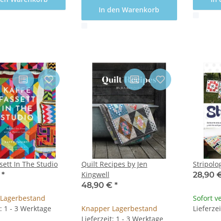
In den Warenkorb
x
x
sett In The Studio
Quilt Recipes by Jen
Stripolo
Kingwell
€
*
28,90 
48,90 €
*
Lagerbestand
Sofort v
t: 1 - 3 Werktage
Knapper Lagerbestand
Lieferze
Lieferzeit: 1 - 3 Werktage