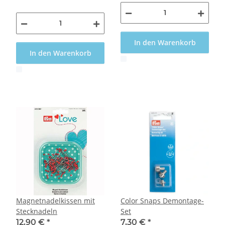
In den Warenkorb
In den Warenkorb
x
x
Magnetnadelkissen mit
Color Snaps Demontage-
Stecknadeln
Set
12,90 €
*
7,30 €
*