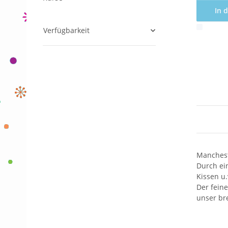
In 
Verfügbarkeit
x
Manchest
Durch ei
Kissen u.
Der fein
unser bre