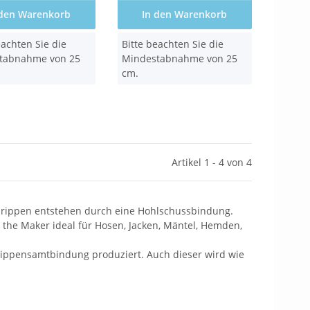
 den Warenkorb
In den Warenkorb
x
eachten Sie die
Bitte beachten Sie die
tabnahme von 25
Mindestabnahme von 25
cm.
Artikel 1 - 4 von 4
gsrippen entstehen durch eine Hohlschussbindung.
 the Maker ideal für Hosen, Jacken, Mäntel, Hemden,
 Rippensamtbindung produziert. Auch dieser wird wie