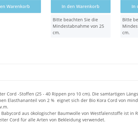
den Warenkorb
In den Warenkorb
In
x
x
Bitte beachten Sie die
Bitte b
Mindestabnahme von 25
Mindes
cm.
cm.
er Cord -Stoffen (25 - 40 Rippen pro 10 cm). Die samtartigen Län
nen Elasthananteil von 2 % eignet sich der Bio Kora Cord von mind
v.m.
e Babycord aus ökologischer Baumwolle von Westfalenstoffe ist in
iter Cord für alle Arten von Bekleidung verwendet.