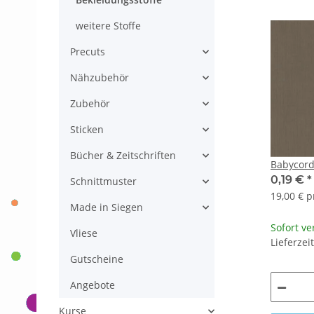
weitere Stoffe
Precuts
Nähzubehör
Zubehör
Sticken
Bücher & Zeitschriften
Babycord
0,19 €
*
Schnittmuster
19,00 € p
Made in Siegen
Sofort ve
Vliese
Lieferzei
Gutscheine
Angebote
Kurse