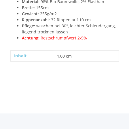
Material:
98% Bio-Baumwolle, 2% Elasthan
Breite:
155cm
Gewicht:
255g/m2
Rippenanzahl:
32 Rippen auf 10 cm
Pflege:
waschen bei 30°, leichter Schleudergang,
liegend trocknen lassen
Achtung:
Restschrumpfwert 2-5%
Produkteigenschaft
Wert
Inhalt:
1,00 cm