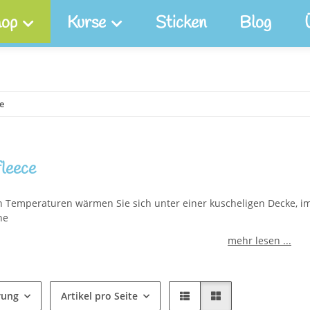
op
Kurse
Sticken
Blog
e
fleece
en Temperaturen wärmen Sie sich unter einer kuscheligen Decke, i
he
mehr lesen ...
rung
Artikel pro Seite