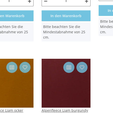
In
den Warenkorb
In den Warenkorb
x
Bitte b
x
achten Sie die
Bitte beachten Sie die
Mindes
abnahme von 25
Mindestabnahme von 25
cm.
cm.
ece Liam ocker
Alpenfleece Liam burgundy