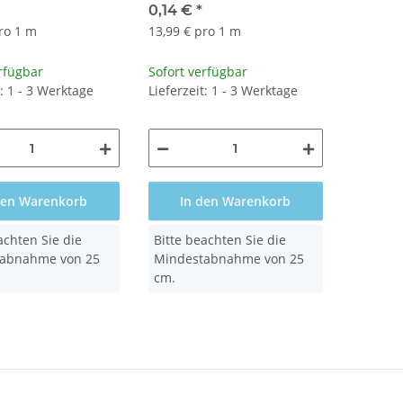
0,14 €
*
ro 1 m
13,99 € pro 1 m
rfügbar
Sofort verfügbar
t: 1 - 3 Werktage
Lieferzeit: 1 - 3 Werktage
den Warenkorb
In den Warenkorb
x
achten Sie die
Bitte beachten Sie die
abnahme von 25
Mindestabnahme von 25
cm.