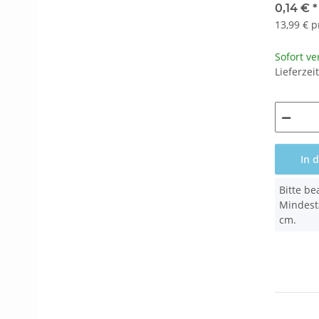
0,14 €
*
13,99 € p
Sofort ve
Lieferzei
In 
x
Bitte be
Mindest
cm.