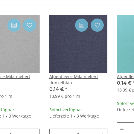
ce Mila meliert
Alpenfleece Mila meliert
Alpenfle
dunkelblau
0,14 €
0,14 €
*
13,99 € 
ro 1 m
13,99 € pro 1 m
Sofort v
rfügbar
Sofort verfügbar
Lieferze
t: 1 - 3 Werktage
Lieferzeit: 1 - 3 Werktage