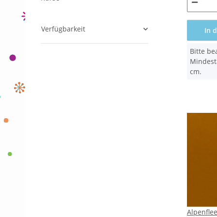
Verfügbarkeit
In 
x
Bitte be
Mindest
cm.
Alpenfle