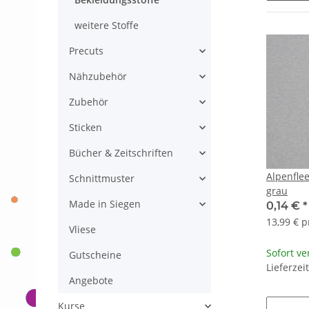
weitere Stoffe
Precuts
Nähzubehör
Zubehör
Sticken
Bücher & Zeitschriften
Alpenflee
Schnittmuster
grau
Made in Siegen
0,14 €
*
13,99 € p
Vliese
Sofort ve
Gutscheine
Lieferzei
Angebote
Kurse