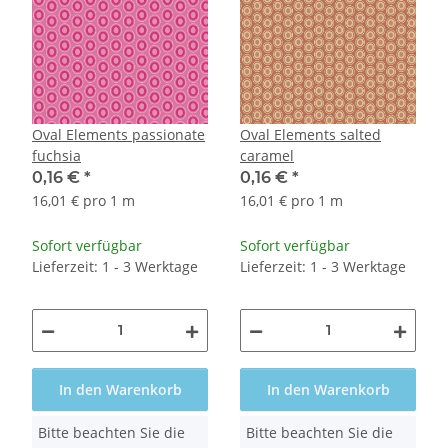
Oval Elements passionate
Oval Elements salted
fuchsia
caramel
0,16 €
*
0,16 €
*
16,01 € pro 1 m
16,01 € pro 1 m
Sofort verfügbar
Sofort verfügbar
Lieferzeit: 1 - 3 Werktage
Lieferzeit: 1 - 3 Werktage
In den Warenkorb
In den Warenkorb
x
x
Bitte beachten Sie die
Bitte beachten Sie die