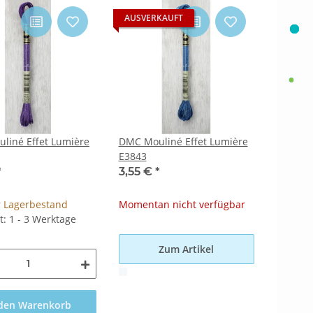
AUSVERKAUFT
liné Effet Lumière
DMC Mouliné Effet Lumière
E3843
*
3,55 €
*
 Lagerbestand
Momentan nicht verfügbar
it: 1 - 3 Werktage
Zum Artikel
x
 den Warenkorb