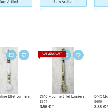
Zum Artikel
Zum Artikel
x
x
AUSVERKAUFT
iné Effet Lumière
DMC Mouliné Effet Lumière
DMC Mou
E677
E699
3,55 €
*
3,55 €