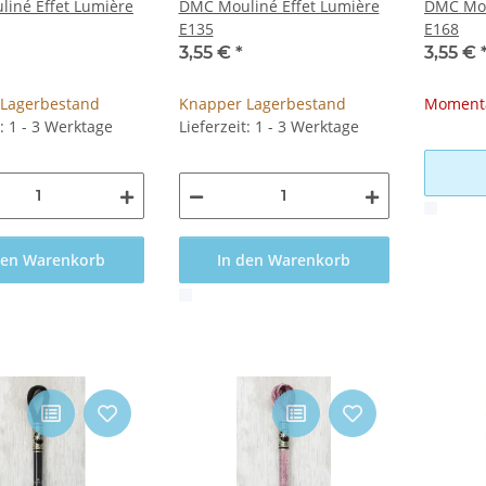
iné Effet Lumière
DMC Mouliné Effet Lumière
DMC Mou
E135
E168
3,55 €
*
3,55 €
Lagerbestand
Knapper Lagerbestand
Momenta
t: 1 - 3 Werktage
Lieferzeit: 1 - 3 Werktage
x
den Warenkorb
In den Warenkorb
x