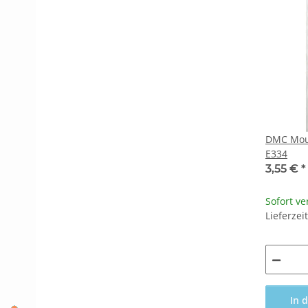
DMC Moul
E334
3,55 €
*
Sofort ve
Lieferzei
In 