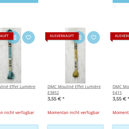
x
AUFT
AUSVERKAUFT
AUSVER
iné Effet Lumière
DMC Mouliné Effet Lumière
DMC Mou
E3852
E415
3,55 €
*
3,55 €
 nicht verfügbar
Momentan nicht verfügbar
Momenta