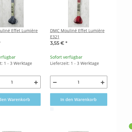
liné Effet Lumière
DMC Mouliné Effet Lumière
E321
*
3,55 €
*
erfügbar
Sofort verfügbar
it: 1 - 3 Werktage
Lieferzeit: 1 - 3 Werktage
 den Warenkorb
In den Warenkorb
x