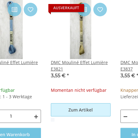
AUSVERKAUFT
iné Effet Lumière
DMC Mouliné Effet Lumière
DMC Mou
E3821
E3837
3,55 €
*
3,55 €
rfügbar
Momentan nicht verfügbar
Knapper
t: 1 - 3 Werktage
Lieferze
Zum Artikel
x
den Warenkorb
In