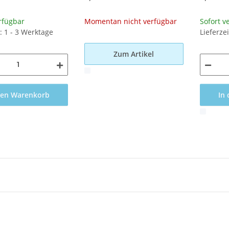
rfügbar
Momentan nicht verfügbar
Sofort v
t: 1 - 3 Werktage
Lieferze
Zum Artikel
x
den Warenkorb
In
x