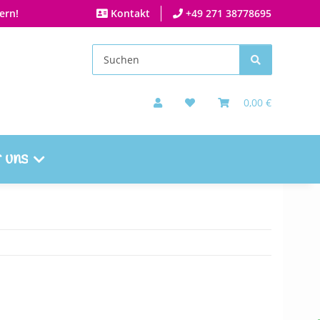
ern!
Kontakt
+49 271 38778695
0,00 €
 uns