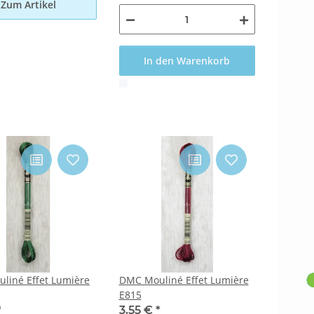
Zum Artikel
In den Warenkorb
x
liné Effet Lumière
DMC Mouliné Effet Lumière
E815
*
3,55 €
*