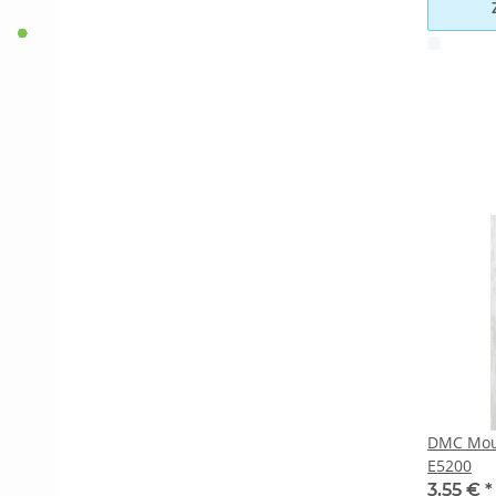
x
DMC Moul
E5200
3,55 €
*