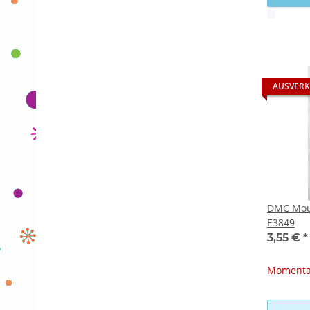
x
AUSVERK
DMC Moul
E3849
3,55 €
*
Momentan