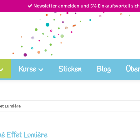
Newsletter anmelden und 5% Einkaufsvorteil sich
Kurse
Sticken
Blog
Über
fet Lumière
é Effet Lumière