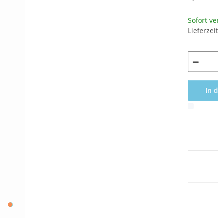
Sofort ve
Lieferzei
In 
x