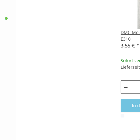
DMC Moul
E310
3,55 €
*
Sofort ve
Lieferzei
In 
x