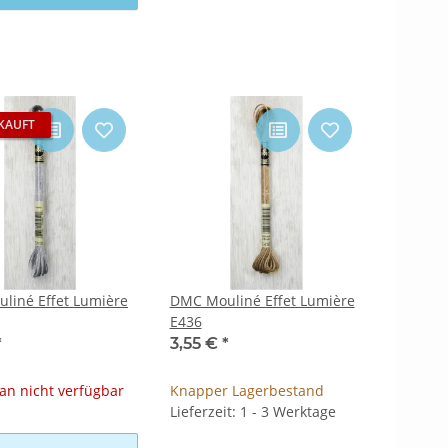
KAUFT
liné Effet Lumière
DMC Mouliné Effet Lumière
E436
*
3,55 €
*
n nicht verfügbar
Knapper Lagerbestand
Lieferzeit: 1 - 3 Werktage