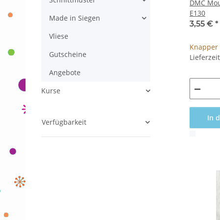
DMC Moul
E130
Made in Siegen
3,55 €
*
Vliese
Knapper 
Gutscheine
Lieferzei
Angebote
Kurse
In 
Verfügbarkeit
x