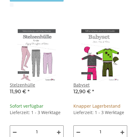
x
Stelzenhülle
Babyset
11,90 €
*
12,90 €
*
Sofort verfügbar
Knapper Lagerbestand
Lieferzeit: 1 - 3 Werktage
Lieferzeit: 1 - 3 Werktage