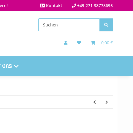
ern!
Kontakt
+49 271 38778695
0,00 €
 uns