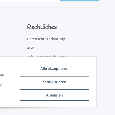
Rechtliches
Datenschutzerklärung
AGB
Zahlungsmöglichkeiten
Versandinformationen
Alle akzeptieren
ha,
Newsletter
Konfigurieren
Impressum
r
Widerrufsbelehrung
Ablehnen