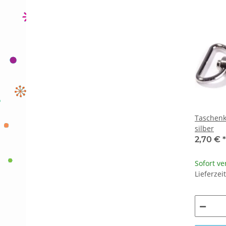
Taschen
silber
2,70 €
*
Sofort ve
Lieferzei