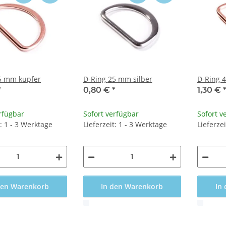
Ring 25 mm kupfer
D-Ring 25 mm silber
D-Ring 
*
0,80 €
*
1,30 €
rfügbar
Sofort verfügbar
Sofort v
t: 1 - 3 Werktage
Lieferzeit: 1 - 3 Werktage
Lieferze
den Warenkorb
In den Warenkorb
In
x
x