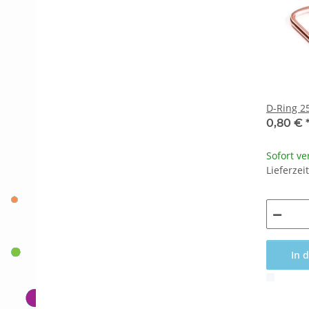
D-
0,80 €
Sofort ve
Lieferzei
In 
x