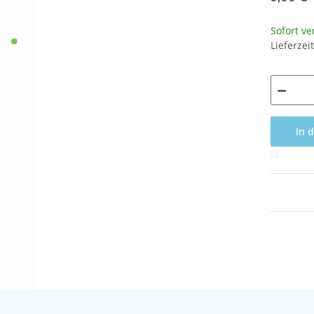
Sofort ve
Lieferzei
In 
x