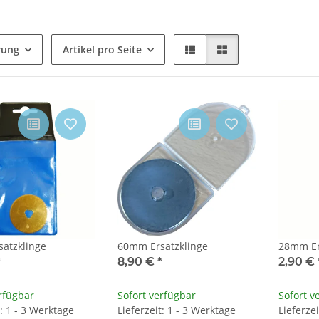
rung
Artikel pro Seite
atzklinge
60mm Ersatzklinge
28mm Er
*
8,90 €
*
2,90 €
rfügbar
Sofort verfügbar
Sofort v
t: 1 - 3 Werktage
Lieferzeit: 1 - 3 Werktage
Lieferze