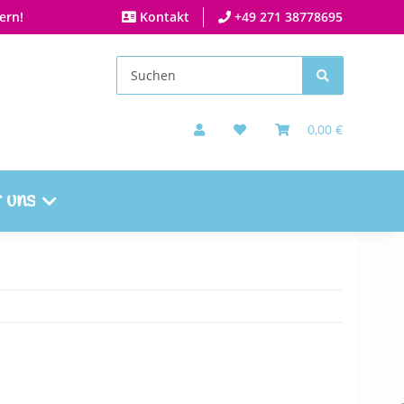
ern!
Kontakt
+49 271 38778695
0,00 €
 uns