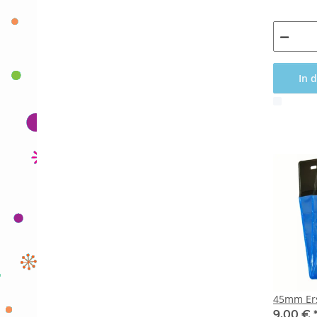
In 
x
45mm Ers
9,00 €