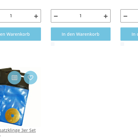
den Warenkorb
In den Warenkorb
In
x
x
atzklinge 3er Set
*