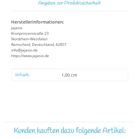
Angaben zur Produktsicherheit
Herstellerinformationen:
jajasio
Kronprinzenstraße 23
Nordrhein-Westfalen
Remscheid, Deutschland, 42857
info@jajasio.de
https://www.jajasio.de
Produkteigenschaft
Wert
Inhalt:
1,00 cm
Kunden kauften dazu folgende Artikel: