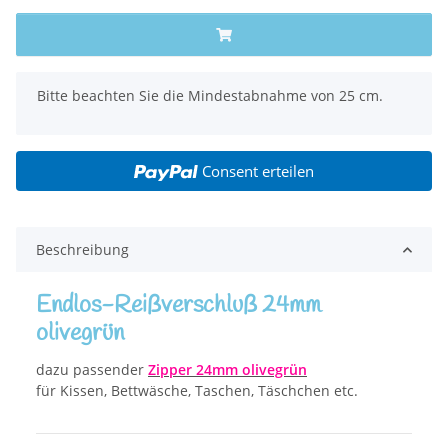
x
Bitte beachten Sie die Mindestabnahme von 25 cm.
Consent erteilen
Beschreibung
Endlos-Reißverschluß 24mm
olivegrün
dazu passender
Zipper 24mm
olivegrün
für Kissen, Bettwäsche, Taschen, Täschchen etc.