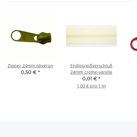
Zipper 24mm olivgrün
Endlosreißverschluß
24mm creme-vanille
0,50 €
*
0,01 €
*
1,00 € pro 1 m