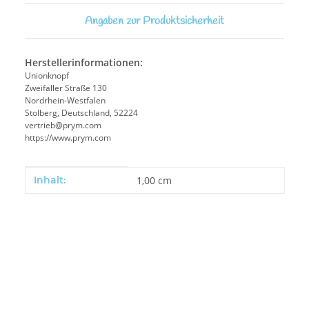
Angaben zur Produktsicherheit
Herstellerinformationen:
Unionknopf
Zweifaller Straße 130
Nordrhein-Westfalen
Stolberg, Deutschland, 52224
vertrieb@prym.com
https://www.prym.com
Produkteigenschaft
Wert
Inhalt:
1,00 cm