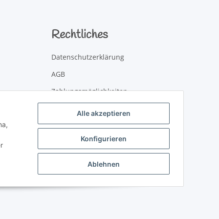
Rechtliches
Datenschutzerklärung
AGB
Zahlungsmöglichkeiten
Versandinformationen
Alle akzeptieren
ha,
Newsletter
Konfigurieren
Impressum
r
Widerrufsbelehrung
Ablehnen