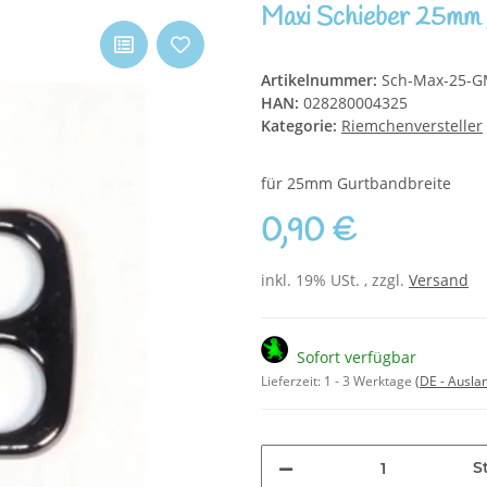
Maxi Schieber 25mm 
Artikelnummer:
Sch-Max-25-G
HAN:
028280004325
Kategorie:
Riemchenversteller
für 25mm Gurtbandbreite
0,90 €
inkl. 19% USt. , zzgl.
Versand
Sofort verfügbar
Lieferzeit:
1 - 3 Werktage
(DE - Ausla
S