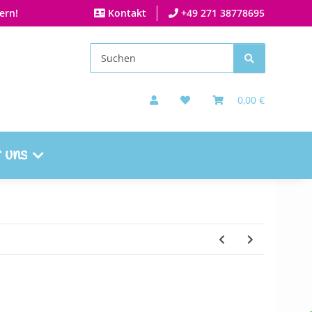
ern!
Kontakt
+49 271 38778695
0,00 €
 uns