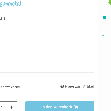
gunmetal
M-1
Frage zum Artikel
nd abweichend)
tk
In den Warenkorb