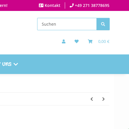
ern!
Kontakt
+49 271 38778695
0,00 €
 uns