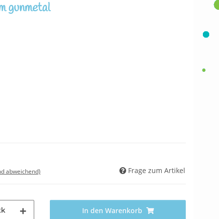
m gunmetal
Frage zum Artikel
nd abweichend)
tk
In den Warenkorb