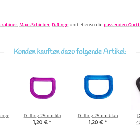
arabiner
,
Maxi-Schieber
,
D-Ringe
und ebenso die
passenden Gurtb
Kunden kauften dazu folgende Artikel:
ange
D- Ring 25mm lila
D- Ring 25mm blau
D
4
1,20 €
*
1,20 €
*