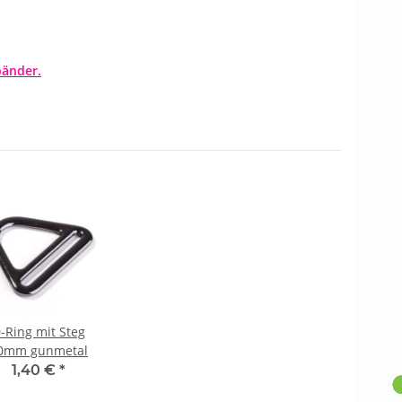
änder.
-Ring mit Steg
0mm gunmetal
1,40 €
*