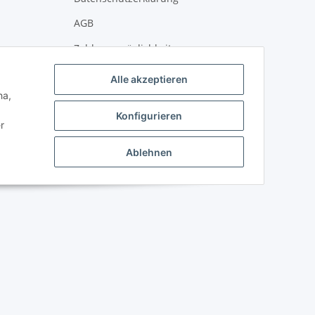
AGB
Zahlungsmöglichkeiten
Versandinformationen
Alle akzeptieren
ha,
Newsletter
Konfigurieren
Impressum
r
Widerrufsbelehrung
Ablehnen