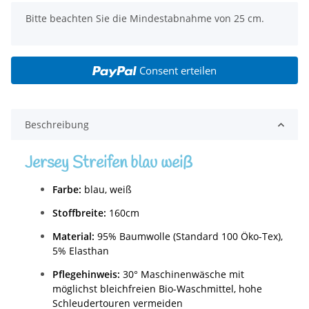
x
Bitte beachten Sie die Mindestabnahme von 25 cm.
Consent erteilen
Beschreibung
Jersey Streifen blau weiß
Farbe:
blau, weiß
Stoffbreite:
160cm
Material:
95% Baumwolle
(Standard 100 Öko-Tex),
5
% Elasthan
Pflegehinweis:
30° Maschinenwäsche mit
möglichst bleichfreien Bio-Waschmittel, hohe
Schleudertouren vermeiden