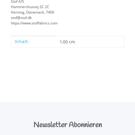
Stof A/S
Hammershusvej 2C 2C
Herning, Dänemark, 7400
stof@stof.dk
https://www.stoffabrics.com
Produkteigenschaft
Wert
Inhalt:
1,00 cm
Newsletter Abonnieren