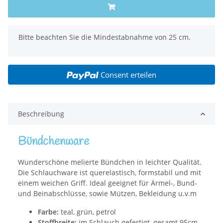
x
Bitte beachten Sie die Mindestabnahme von 25 cm.
Consent erteilen
Beschreibung
Bündchenware
Wunderschöne melierte Bündchen in leichter Qualität.
Die Schlauchware ist querelastisch, formstabil und mit
einem weichen Griff. Ideal geeignet für Ärmel-, Bund-
und Beinabschlüsse, sowie Mützen, Bekleidung u.v.m
Farbe:
teal, grün, petrol
Stoffbreite:
im Schlauch gefertigt, gesamt 95cm