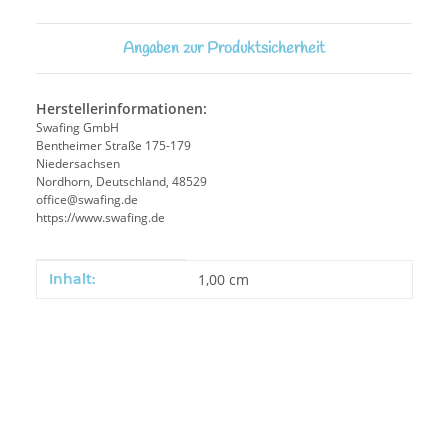
Angaben zur Produktsicherheit
Herstellerinformationen:
Swafing GmbH
Bentheimer Straße 175-179
Niedersachsen
Nordhorn, Deutschland, 48529
office@swafing.de
https://www.swafing.de
Produkteigenschaft
Wert
Inhalt:
1,00 cm