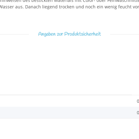
inweisen des bestickten Materials mit Color- oder Feinwaschmittel.
asser aus. Danach liegend trocken und noch ein wenig feucht vors
Angaben zur Produktsicherheit
0
0