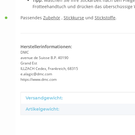
Tipp:
Waschen Sie ihre Stickarbeit nach den Pflegeh
Frotteehandtuch und drücken das überschüssige W
Passendes
Zubehör
,
Stickkurse
und
Stickstoffe
.
Herstellerinformationen:
DMC
avenue de Suisse B.P. 40190
Grand Est
ILLZACH Cedex, Frankreich, 68315
e.alagic@dmc.com
https://www.dmc.com
Produkteigenschaft
Wert
Versandgewicht:
Artikelgewicht: