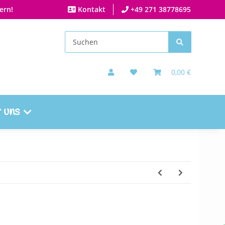
ern!
Kontakt
+49 271 38778695
0,00 €
 uns