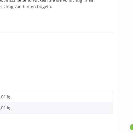
 Anschließend wickeln Sie sie vorsichtig in ein
ichtig von hinten bügeln.
,01 kg
,01
kg