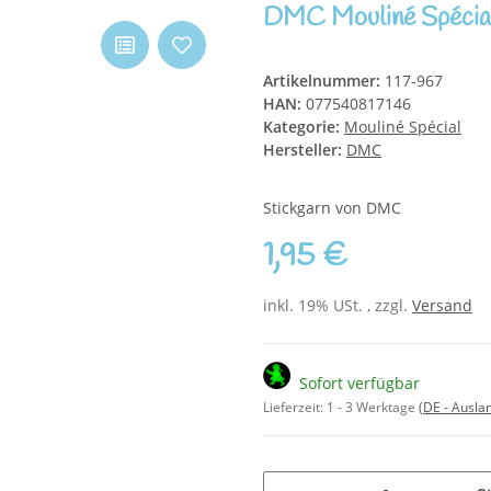
DMC Mouliné Spécia
Artikelnummer:
117-967
HAN:
077540817146
Kategorie:
Mouliné Spécial
Hersteller:
DMC
Stickgarn von DMC
1,95 €
inkl. 19% USt. , zzgl.
Versand
Sofort verfügbar
Lieferzeit:
1 - 3 Werktage
(DE - Ausla