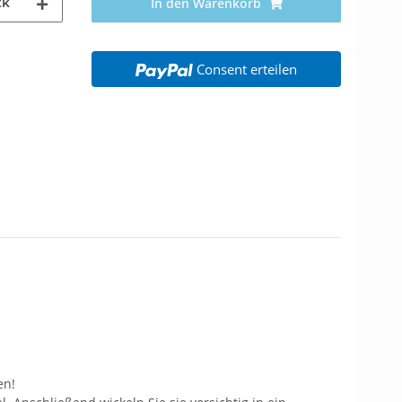
tk
In den Warenkorb
Consent erteilen
en!