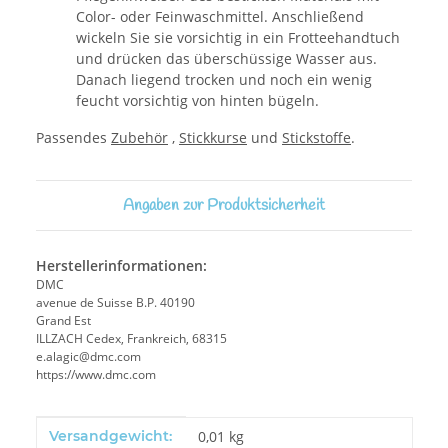
Color- oder Feinwaschmittel. Anschließend
wickeln Sie sie vorsichtig in ein Frotteehandtuch
und drücken das überschüssige Wasser aus.
Danach liegend trocken und noch ein wenig
feucht vorsichtig von hinten bügeln.
Passendes
Zubehör
,
Stickkurse
und
Stickstoffe
.
Angaben zur Produktsicherheit
Herstellerinformationen:
DMC
avenue de Suisse B.P. 40190
Grand Est
ILLZACH Cedex, Frankreich, 68315
e.alagic@dmc.com
https://www.dmc.com
Produkteigenschaft
Wert
Versandgewicht:
0,01 kg