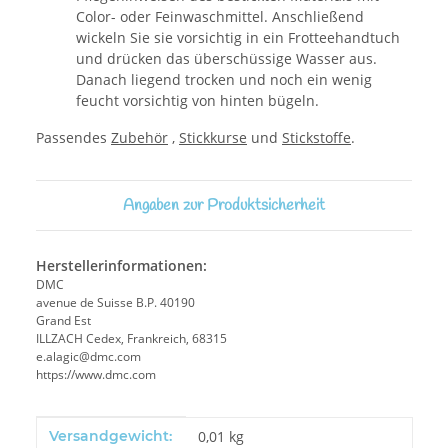
Color- oder Feinwaschmittel. Anschließend
wickeln Sie sie vorsichtig in ein Frotteehandtuch
und drücken das überschüssige Wasser aus.
Danach liegend trocken und noch ein wenig
feucht vorsichtig von hinten bügeln.
Passendes
Zubehör
,
Stickkurse
und
Stickstoffe
.
Angaben zur Produktsicherheit
Herstellerinformationen:
DMC
avenue de Suisse B.P. 40190
Grand Est
ILLZACH Cedex, Frankreich, 68315
e.alagic@dmc.com
https://www.dmc.com
Produkteigenschaft
Wert
Versandgewicht:
0,01 kg