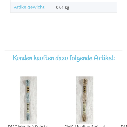
Artikelgewicht:
0,01
kg
Kunden kauften dazu folgende Artikel:
DMC Mouliné Spécial
DMC Mouliné Spécial
DM