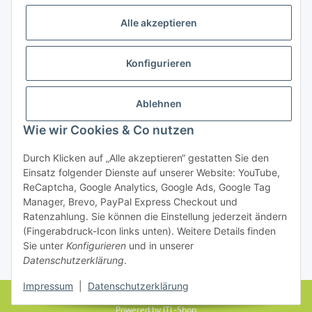
Alle akzeptieren
Konfigurieren
Ablehnen
Rechtliches
Wie wir Cookies & Co nutzen
Durch Klicken auf „Alle akzeptieren“ gestatten Sie den
Einsatz folgender Dienste auf unserer Website: YouTube,
Vertrag widerrufen
ReCaptcha, Google Analytics, Google Ads, Google Tag
Manager, Brevo, PayPal Express Checkout und
Ratenzahlung. Sie können die Einstellung jederzeit ändern
(Fingerabdruck-Icon links unten). Weitere Details finden
Sie unter
Konfigurieren
und in unserer
Datenschutzerklärung
.
* Alle Preise inkl. gesetzlicher USt., zzgl.
Versand
Impressum
|
Datenschutzerklärung
© farbenrausch • manuela fuchs
Powered by
JTL-Shop