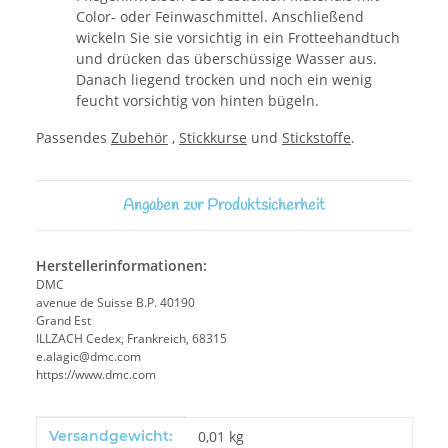
Color- oder Feinwaschmittel. Anschließend
wickeln Sie sie vorsichtig in ein Frotteehandtuch
und drücken das überschüssige Wasser aus.
Danach liegend trocken und noch ein wenig
feucht vorsichtig von hinten bügeln.
Passendes
Zubehör
,
Stickkurse
und
Stickstoffe
.
Angaben zur Produktsicherheit
Herstellerinformationen:
DMC
avenue de Suisse B.P. 40190
Grand Est
ILLZACH Cedex, Frankreich, 68315
e.alagic@dmc.com
https://www.dmc.com
Produkteigenschaft
Wert
Versandgewicht:
0,01 kg