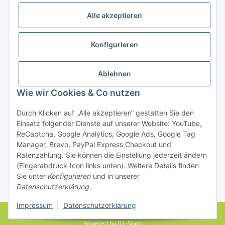
Alle akzeptieren
Konfigurieren
Ablehnen
Rechtliches
Wie wir Cookies & Co nutzen
Durch Klicken auf „Alle akzeptieren“ gestatten Sie den
Einsatz folgender Dienste auf unserer Website: YouTube,
Vertrag widerrufen
ReCaptcha, Google Analytics, Google Ads, Google Tag
Manager, Brevo, PayPal Express Checkout und
Ratenzahlung. Sie können die Einstellung jederzeit ändern
(Fingerabdruck-Icon links unten). Weitere Details finden
Sie unter
Konfigurieren
und in unserer
Datenschutzerklärung
.
* Alle Preise inkl. gesetzlicher USt., zzgl.
Versand
Impressum
|
Datenschutzerklärung
© farbenrausch • manuela fuchs
Powered by
JTL-Shop