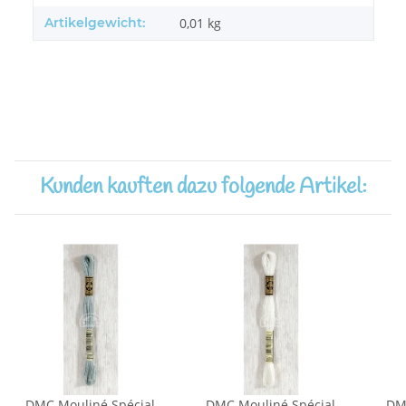
Artikelgewicht:
0,01
kg
Kunden kauften dazu folgende Artikel:
DMC Mouliné Spécial
DMC Mouliné Spécial
DM