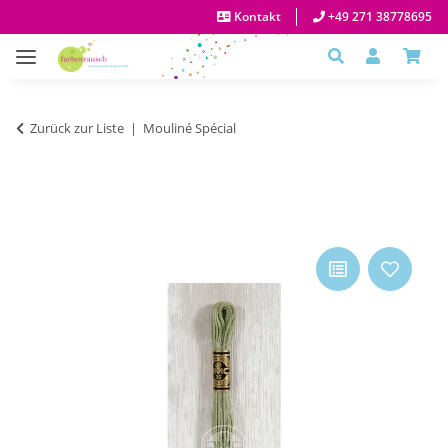
Kontakt
+49 271 38778695
Zurück zur Liste
Mouliné Spécial