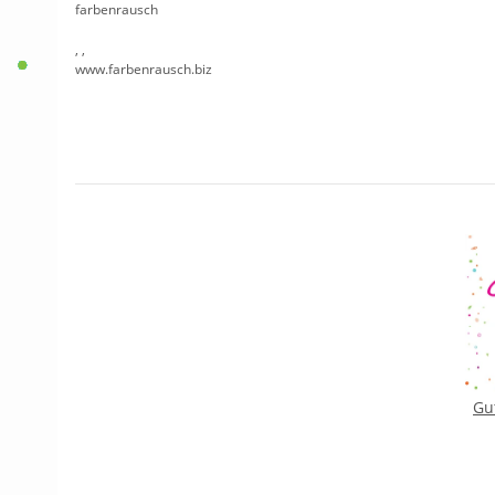
farbenrausch
, ,
www.farbenrausch.biz
Gu