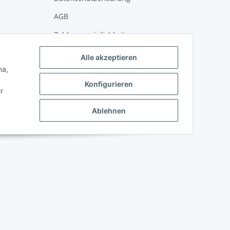
AGB
Zahlungsmöglichkeiten
Versandinformationen
Alle akzeptieren
ha,
Newsletter
Konfigurieren
Impressum
r
Widerrufsbelehrung
Ablehnen