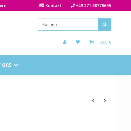
ern!
Kontakt
+49 271 38778695
0,00 €
 uns