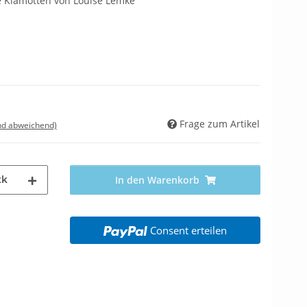
e Klamotten von Louise Lemke
Frage zum Artikel
nd abweichend)
tk
In den Warenkorb
Consent erteilen