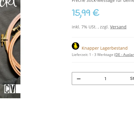
Freche Stick-Message für dein
15,99 €
inkl. 7% USt. , zzgl.
Versand
Knapper Lagerbestand
Lieferzeit:
1 - 3 Werktage
(DE - Ausla
S