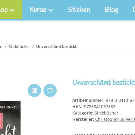
op
Kurse
Sticken
Blog
en
Stickbücher
Unverschämt bestickt
Unverschämt bestick
Artikelnummer:
978-3-8410-67
HAN:
9783841067883
Kategorie:
Stickbücher
Hersteller:
Christophorus-Verl