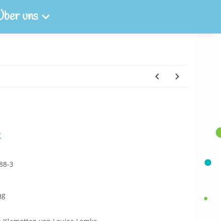
Über uns
t
88-3
ag