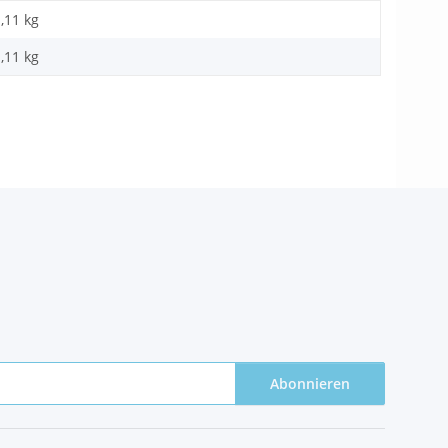
,11 kg
,11
kg
Abonnieren