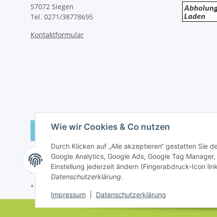
57072 Siegen
Tel. 0271/38778695
Kontaktformular
Wie wir Cookies & Co nutzen
Vertrag widerrufen
Durch Klicken auf „Alle akzeptieren“ gestatten Sie 
Google Analytics, Google Ads, Google Tag Manager,
Einstellung jederzeit ändern (Fingerabdruck-Icon link
Datenschutzerklärung
.
* Alle Preise inkl. gesetzlicher USt., zzgl.
Versand
Impressum
|
Datenschutzerklärung