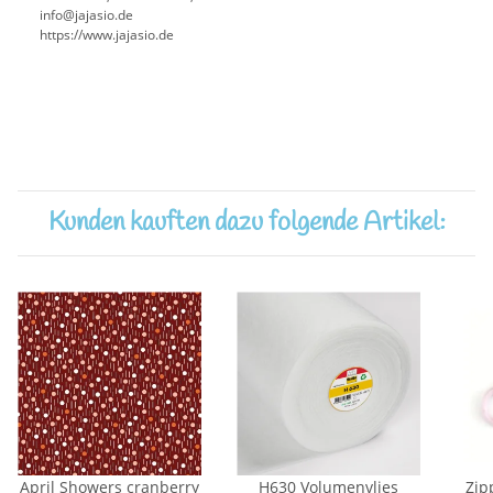
info@jajasio.de
https://www.jajasio.de
Kunden kauften dazu folgende Artikel:
April Showers cranberry
H630 Volumenvlies
Zip