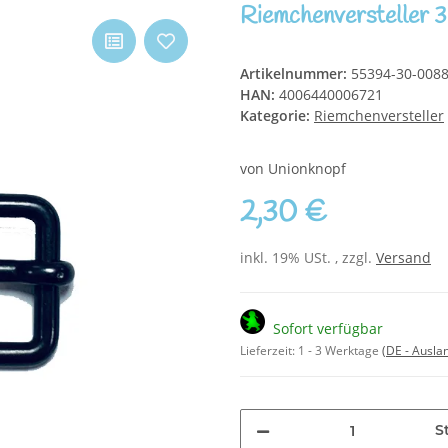
Riemchenversteller
Artikelnummer:
55394-30-008
HAN:
4006440006721
Kategorie:
Riemchenversteller
von Unionknopf
2,30 €
inkl. 19% USt. , zzgl.
Versand
Sofort verfügbar
Lieferzeit:
1 - 3 Werktage
(DE - Ausla
S