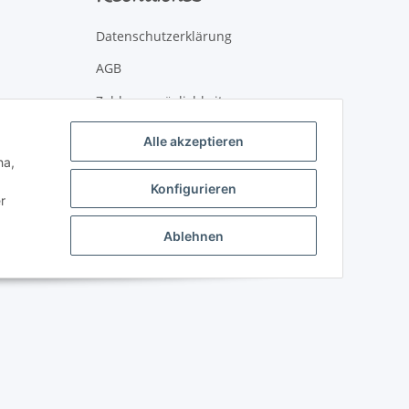
Datenschutzerklärung
AGB
Zahlungsmöglichkeiten
Versandinformationen
Alle akzeptieren
ha,
Newsletter
Konfigurieren
Impressum
r
Widerrufsbelehrung
Ablehnen