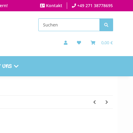
ern!
Kontakt
+49 271 38778695
0,00 €
 uns