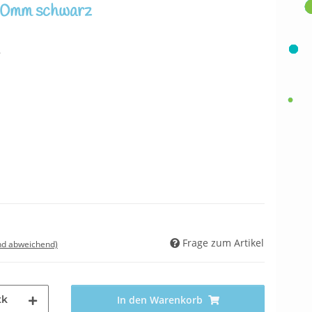
 30mm schwarz
8
Frage zum Artikel
nd abweichend)
tk
In den Warenkorb