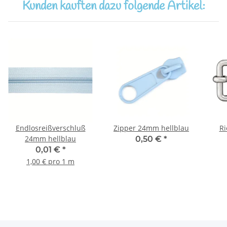
Kunden kauften dazu folgende Artikel:
Endlosreißverschluß
Zipper 24mm hellblau
Ri
24mm hellblau
0,50 €
*
0,01 €
*
1,00 € pro 1 m