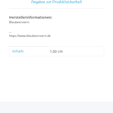
Angaben zur Produktsicherheit
Herstellerinformationen:
Blaubeerstern
, ,
https://www.blaubeerstern.de
Produkteigenschaft
Wert
Inhalt:
1,00 cm