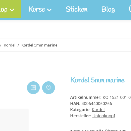
op
Kurse
Sticken
Blog
Kordel
Kordel 5mm marine
Kordel 5mm marine
Artikelnummer:
KO 1521 001 
HAN:
4006440060266
Kategorie:
Kordel
Hersteller:
Unionknopf