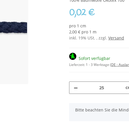
100% Baumwolle Ökotex 100
0,02 €
pro 1 cm
2,00 € pro 1 m
inkl. 19% USt. , zzgl.
Versand
Sofort verfügbar
Lieferzeit:
1 - 3 Werktage
(DE - Ausla
c
x
Bitte beachten Sie die Mi