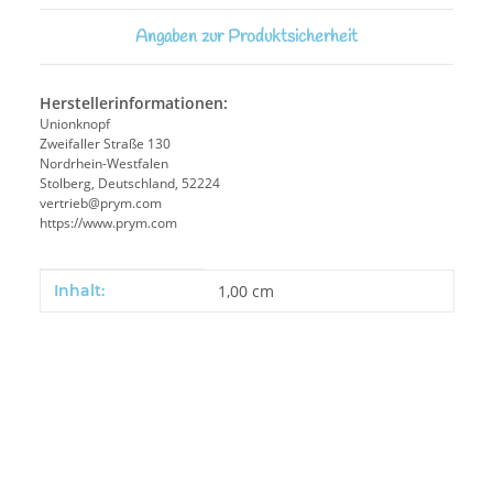
Angaben zur Produktsicherheit
Herstellerinformationen:
Unionknopf
Zweifaller Straße 130
Nordrhein-Westfalen
Stolberg, Deutschland, 52224
vertrieb@prym.com
https://www.prym.com
Produkteigenschaft
Wert
Inhalt:
1,00 cm