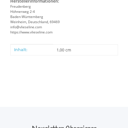
Herstellerinformationen:
Freudenberg
Höhnerweg 2-4
Baden-Württemberg
Weinheim, Deutschland, 69469
info@vlieseline.com
https://www.vlieseline.com
Produkteigenschaft
Wert
Inhalt:
1,00 cm