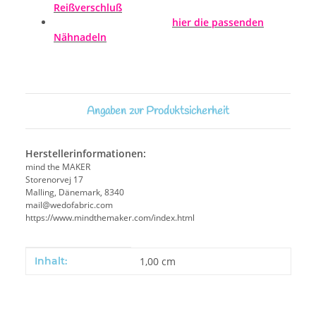
Reißverschluß
hier die passenden
Nähnadeln
Angaben zur Produktsicherheit
Herstellerinformationen:
mind the MAKER
Storenorvej 17
Malling, Dänemark, 8340
mail@wedofabric.com
https://www.mindthemaker.com/index.html
Produkteigenschaft
Wert
Inhalt:
1,00 cm