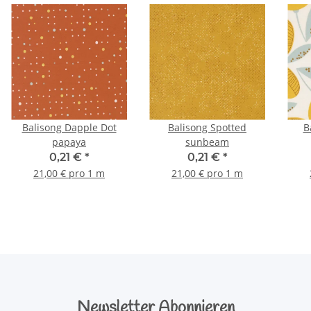
Balisong Dapple Dot
Balisong Spotted
B
papaya
sunbeam
0,21 €
*
0,21 €
*
21,00 € pro 1 m
21,00 € pro 1 m
Newsletter Abonnieren