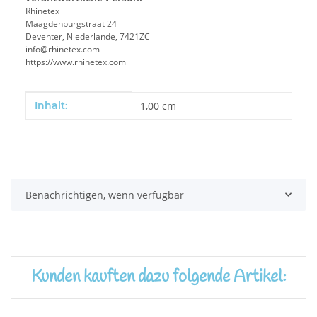
Rhinetex
Maagdenburgstraat 24
Deventer, Niederlande, 7421ZC
info@rhinetex.com
https://www.rhinetex.com
Produkteigenschaft
Wert
Inhalt:
1,00 cm
Benachrichtigen, wenn verfügbar
Kunden kauften dazu folgende Artikel: