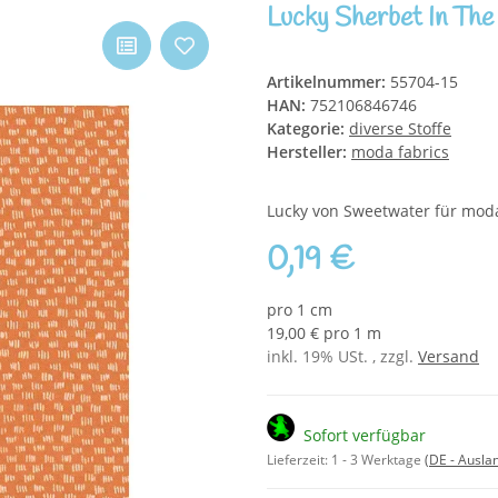
Lucky Sherbet In The
Artikelnummer:
55704-15
HAN:
752106846746
Kategorie:
diverse Stoffe
Hersteller:
moda fabrics
Lucky von Sweetwater für moda
0,19 €
pro 1 cm
19,00 € pro 1 m
inkl. 19% USt. , zzgl.
Versand
Sofort verfügbar
Lieferzeit:
1 - 3 Werktage
(DE - Ausla