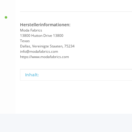
Herstellerinformationen:
Moda Fabrics
13800 Hutton Drive 13800
Texas
Dallas, Vereinigte Staaten, 75234
info@modafabrics.com
https://www.modafabrics.com
Produkteigenschaft
Wert
Inhalt: