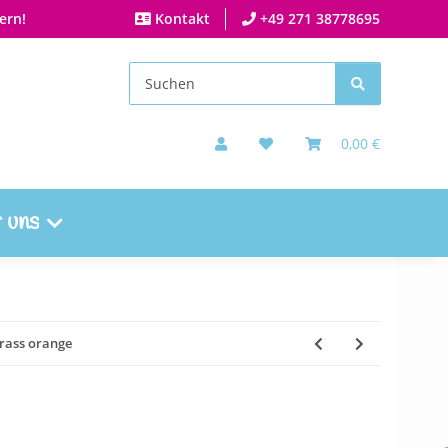
ern!
Kontakt
+49 271 38778695
0,00 €
 uns
Grass orange