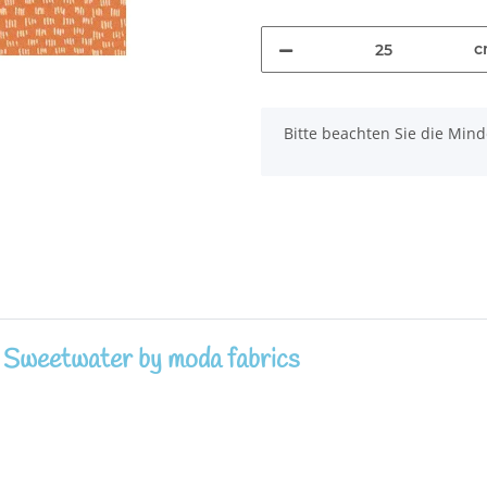
c
x
Bitte beachten Sie die Mi
 Sweetwater by moda fabrics