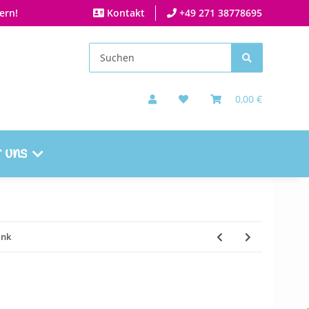
ern!
Kontakt
+49 271 38778695
0,00 €
 uns
ink