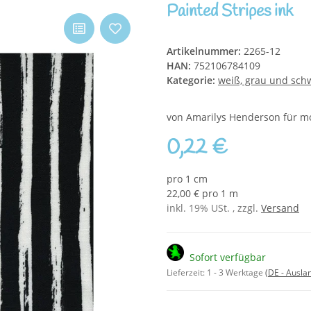
Painted Stripes ink
Artikelnummer:
2265-12
HAN:
752106784109
Kategorie:
weiß, grau und sch
von Amarilys Henderson für m
0,22 €
pro 1 cm
22,00 € pro 1 m
inkl. 19% USt. , zzgl.
Versand
Sofort verfügbar
Lieferzeit:
1 - 3 Werktage
(DE - Ausla