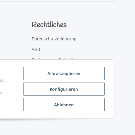
Rechtliches
Datenschutzerklärung
AGB
Zahlungsmöglichkeiten
Versandinformationen
Alle akzeptieren
ha,
Newsletter
Konfigurieren
Impressum
r
Widerrufsbelehrung
Ablehnen