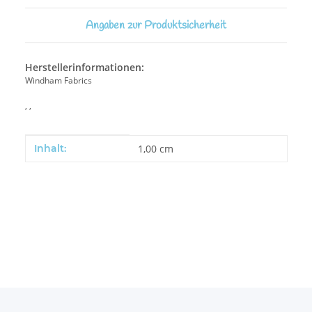
Angaben zur Produktsicherheit
Herstellerinformationen:
Windham Fabrics
, ,
Produkteigenschaft
Wert
Inhalt:
1,00 cm