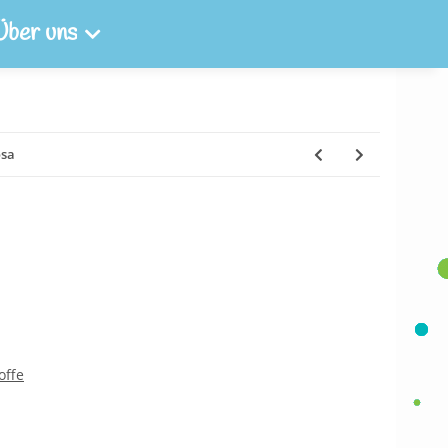
Über uns
osa
offe