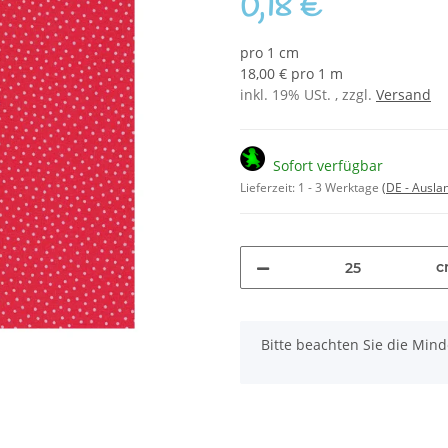
0,18 €
pro 1 cm
18,00 € pro 1 m
inkl. 19% USt. , zzgl.
Versand
Sofort verfügbar
Lieferzeit:
1 - 3 Werktage
(DE - Ausla
c
x
Bitte beachten Sie die Mi