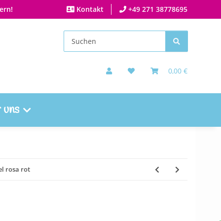
ern!
Kontakt
+49 271 38778695
0,00 €
 uns
el rosa rot