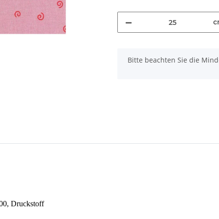
c
x
Bitte beachten Sie die Mi
0, Druckstoff