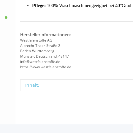
Pflege:
100% Waschmaschinengeeignet bei 40°Grad in
Herstellerinformationen:
Westfalenstoffe AG
Albrecht-Thaer-Straße 2
Baden-Württemberg
Münster, Deutschland, 48147
info@westfalenstoffe.de
https://www.westfalenstoffe.de
Produkteigenschaft
Wert
Inhalt: