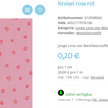
Kreisel rosa rot
Artikelnummer:
010508066
HAN:
4052177076186
Kategorie:
Junge Linie von Wes
Hersteller:
Westfalenstoffe
Junge Linie von Westfalenstoff
0,20 €
pro 1 cm
20,00 € pro 1 m
inkl. 19% USt. , zzgl.
Versand
Sofort verfügbar
Lieferzeit:
1 - 3 Werktage
(DE - Ausla