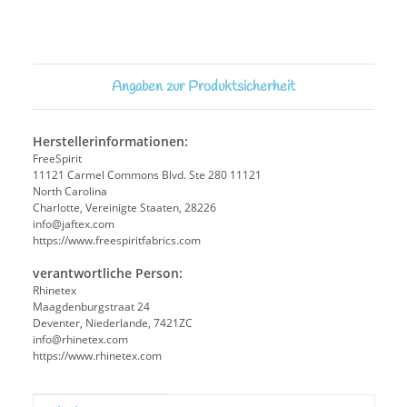
Angaben zur Produktsicherheit
Herstellerinformationen:
FreeSpirit
11121 Carmel Commons Blvd. Ste 280 11121
North Carolina
Charlotte, Vereinigte Staaten, 28226
info@jaftex.com
https://www.freespiritfabrics.com
verantwortliche Person:
Rhinetex
Maagdenburgstraat 24
Deventer, Niederlande, 7421ZC
info@rhinetex.com
https://www.rhinetex.com