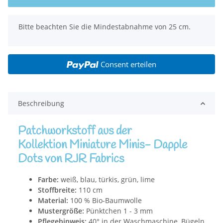
x
Bitte beachten Sie die Mindestabnahme von 25 cm.
Consent erteilen
Beschreibung
Patchworkstoff aus der
Kollektion Miniature Minis- Dapple
Dots von RJR Fabrics
Farbe:
weiß, blau, türkis, grün, lime
Stoffbreite:
110 cm
Material:
100 % Bio-Baumwolle
Mustergröße:
Pünktchen 1 - 3 mm
Pflegehinweis:
40° in der Waschmaschine, Bügeln