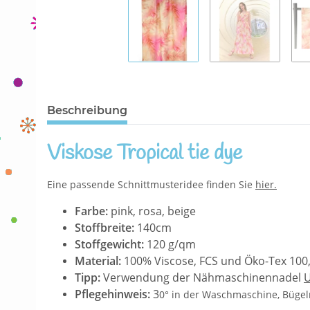
Beschreibung
Viskose Tropical tie dye
Eine passende Schnittmusteridee finden Sie
hier
.
Farbe:
pink, rosa, beige
Stoffbreite:
140cm
Stoffgewicht:
120 g/qm
Material:
100% Viscose, FCS und Öko-Tex 100, 
Tipp:
Verwendung der Nähmaschinennadel
U
Pflegehinweis:
3
0° in der Waschmaschine, Bügeln