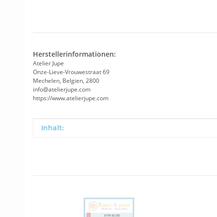
Herstellerinformationen:
Atelier Jupe
Onze-Lieve-Vrouwestraat 69
Mechelen, Belgien, 2800
info@atelierjupe.com
https://www.atelierjupe.com
Produkteigenschaft
Wert
Inhalt: