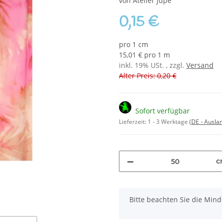
von Atelier Jupe
0,15 €
pro 1 cm
15,01 € pro 1 m
inkl. 19% USt. , zzgl.
Versand
Alter Preis: 0,20 €
Sofort verfügbar
Lieferzeit:
1 - 3 Werktage
(DE - Ausla
c
x
Bitte beachten Sie die Mi