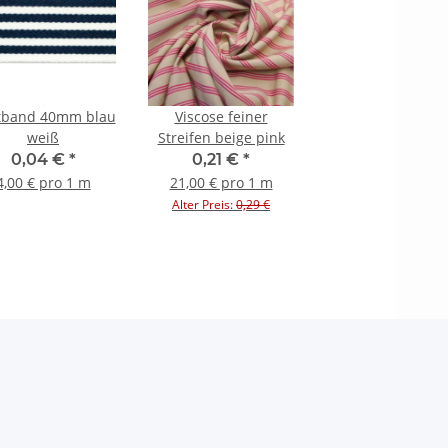
tband 40mm blau
Viscose feiner
weiß
Streifen beige pink
0,04 €
*
0,21 €
*
4,00 € pro 1 m
21,00 € pro 1 m
Alter Preis:
0,29 €