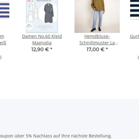
mm
Damen No.60 Kleid
Hemdbluse-
Gur
weiß
Magnolia
Schnittmuster La
Chemise Boyish
12,90 €
*
17,00 €
*
m
oupon über 5% Nachlass auf Ihre nächste Bestellung.