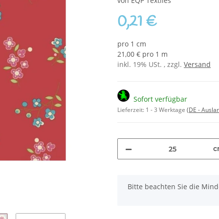
von EQP Textiles
0,21 €
pro 1 cm
21,00 € pro 1 m
inkl. 19% USt. , zzgl.
Versand
Sofort verfügbar
Lieferzeit:
1 - 3 Werktage
(DE - Ausla
c
x
Bitte beachten Sie die Mi