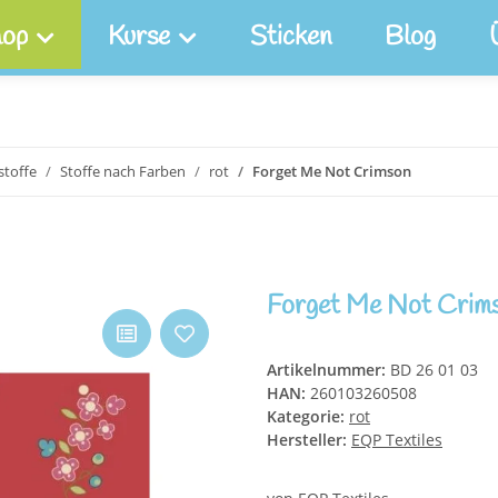
op
Kurse
Sticken
Blog
toffe
Stoffe nach Farben
rot
Forget Me Not Crimson
Forget Me Not Crim
Artikelnummer:
BD 26 01 03
HAN:
260103260508
Kategorie:
rot
Hersteller:
EQP Textiles