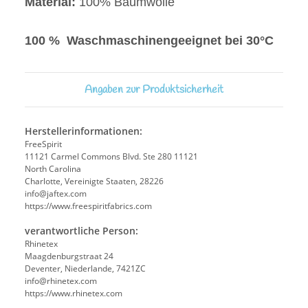
Material:
100% Baumwolle
100 % Waschmaschinengeeignet bei 30°C
Angaben zur Produktsicherheit
Herstellerinformationen:
FreeSpirit
11121 Carmel Commons Blvd. Ste 280 11121
North Carolina
Charlotte, Vereinigte Staaten, 28226
info@jaftex.com
https://www.freespiritfabrics.com
verantwortliche Person:
Rhinetex
Maagdenburgstraat 24
Deventer, Niederlande, 7421ZC
info@rhinetex.com
https://www.rhinetex.com