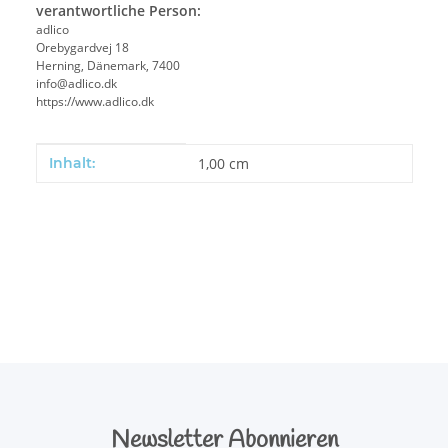
verantwortliche Person:
adlico
Orebygardvej 18
Herning, Dänemark, 7400
info@adlico.dk
https://www.adlico.dk
Produkteigenschaft
Wert
Inhalt:
1,00 cm
Newsletter Abonnieren