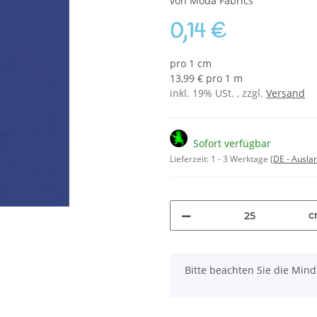
von Moda Fabrics
0,14 €
pro 1 cm
13,99 € pro 1 m
inkl. 19% USt. , zzgl.
Versand
Sofort verfügbar
Lieferzeit:
1 - 3 Werktage
(DE - Ausla
c
x
Bitte beachten Sie die Mi