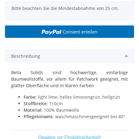
x
Bitte beachten Sie die Mindestabnahme von 25 cm.
Consent erteilen
Beschreibung
Bella Solids sind hochwertige, einfarbige
Baumwollstoffe, vor allem für Patchwork geeignet, mit
glatter Oberfläche und in klaren Farben
Farbe:
light lime, helles limonengrün, hellgrün
Stoffbreite:
110cm
Material:
100% Baumwolle
Pflegehinweis
: waschmaschinengeeignet bei 40°
Angaben zur Produktsicherheit