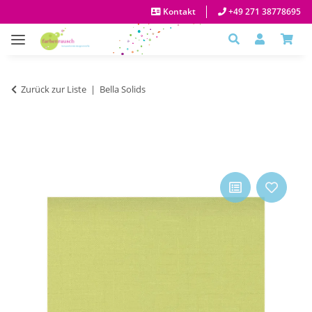
Kontakt
+49 271 38778695
Zurück zur Liste
Bella Solids