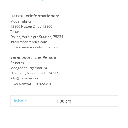
Herstellerinformationen:
Moda Fabrics
13800 Hutton Drive 13800
Texas
Dallas, Vereinigte Staaten, 75234
info@modafabrics.com
https://www.modafabrics.com
verantwortliche Person:
Rhinetex
Maagdenburgstraat 24
Deventer, Niederlande, 7421ZC
info@rhinetex.com
https://www.rhinetex.com
Produkteigenschaft
Wert
Inhalt:
1,00 cm