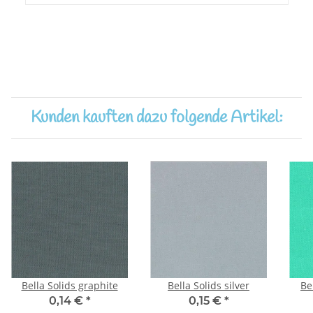
Kunden kauften dazu folgende Artikel:
Bella Solids graphite
Bella Solids silver
Be
0,14 €
*
0,15 €
*