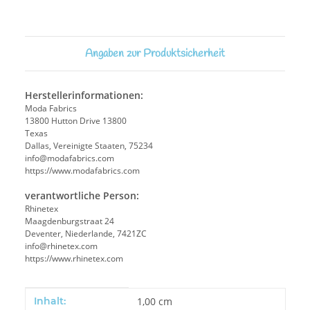
Angaben zur Produktsicherheit
Herstellerinformationen:
Moda Fabrics
13800 Hutton Drive 13800
Texas
Dallas, Vereinigte Staaten, 75234
info@modafabrics.com
https://www.modafabrics.com
verantwortliche Person:
Rhinetex
Maagdenburgstraat 24
Deventer, Niederlande, 7421ZC
info@rhinetex.com
https://www.rhinetex.com
Produkteigenschaft
Wert
Inhalt:
1,00 cm